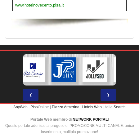
www.hotelnovecento.pisa.it
❮
❯
AnyWeb
|
Pisa
Online |
Piazza Armerina
|
Hotels Web
|
Italia Search
Portale Web membro di
NETWORK PORTALI
Questo portale aderisce al progetto di PROMOZIONE MULTI-CANALE: unico
inserimento, multipla promozione!