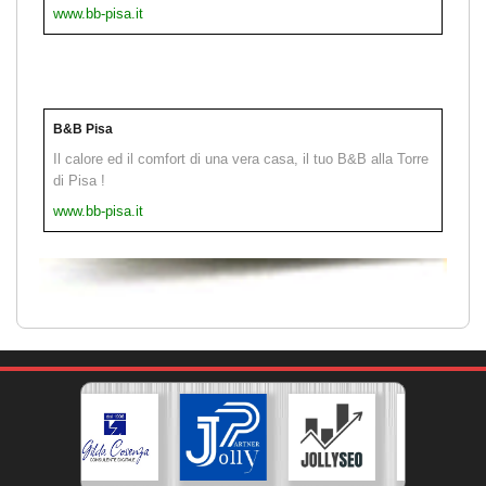
www.bb-pisa.it
B&B Pisa
Il calore ed il comfort di una vera casa, il tuo B&B alla Torre
di Pisa !
www.bb-pisa.it