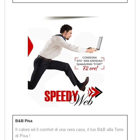
B&B Pisa
Il calore ed il comfort di una vera casa, il tuo B&B alla Torre
di Pisa !