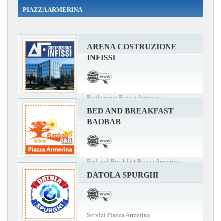
PIAZZA ARMERINA
ARENA COSTRUZIONE
INFISSI
Produzione Piazza Armerina
BED AND BREAKFAST
BAOBAB
Bed and Breakfast Piazza Armerina
DATOLA SPURGHI
Servizi Piazza Armerina