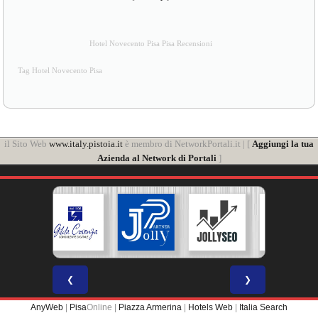
Hotel Novecento Pisa Pisa Recensioni
Tag Hotel Novecento Pisa
il Sito Web
www.italy.pistoia.it
è membro di NetworkPortali.it | [
Aggiungi la tua
Azienda al Network di Portali
]
❮
❯
AnyWeb
|
Pisa
Online |
Piazza Armerina
|
Hotels Web
|
Italia Search