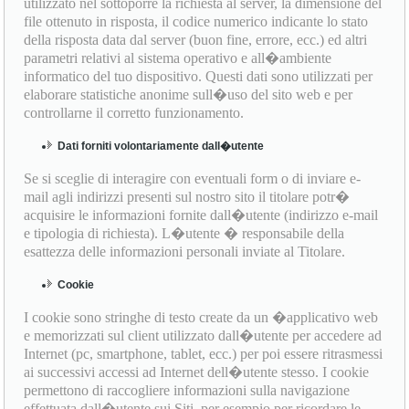
utilizzato nel sottoporre la richiesta al server, la dimensione del
file ottenuto in risposta, il codice numerico indicante lo stato
della risposta data dal server (buon fine, errore, ecc.) ed altri
parametri relativi al sistema operativo e all�ambiente
informatico del tuo dispositivo. Questi dati sono utilizzati per
elaborare statistiche anonime sull�uso del sito web e per
controllarne il corretto funzionamento.
Dati forniti volontariamente dall�utente
Se si sceglie di interagire con eventuali form o di inviare e-
mail agli indirizzi presenti sul nostro sito il titolare potr�
acquisire le informazioni fornite dall�utente (indirizzo e-mail
e tipologia di richiesta). L�utente � responsabile della
esattezza delle informazioni personali inviate al Titolare.
Cookie
I cookie sono stringhe di testo create da un �applicativo web
e memorizzati sul client utilizzato dall�utente per accedere ad
Internet (pc, smartphone, tablet, ecc.) per poi essere ritrasmessi
ai successivi accessi ad Internet dell�utente stesso. I cookie
permettono di raccogliere informazioni sulla navigazione
effettuata dall�utente sui Siti, per esempio per ricordare le