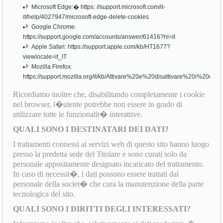
Microsoft Edge:� https: //support.microsoft.com/it-
it/help/4027947/microsoft-edge-delete-cookies
Google Chrome:
https://support.google.com/accounts/answer/61416?hl=it
Apple Safari: https://support.apple.com/kb/HT1677?
viewlocale=it_IT
Mozilla Firefox:
https://support.mozilla.org/it/kb/Attivare%20e%20disattivare%20i%20cook
Ricordiamo inoltre che, disabilitando completamente i cookie
nel browser, l�utente potrebbe non essere in grado di
utilizzare tutte le funzionalit� interattive.
QUALI SONO I DESTINATARI DEI DATI?
I trattamenti connessi ai servizi web di questo sito hanno luogo
presso la predetta sede del Titolare e sono curati solo da
personale appositamente designato incaricato del trattamento.
In caso di necessit�, i dati possono essere trattati dal
personale della societ� che cura la manutenzione della parte
tecnologica del sito.
QUALI SONO I DIRITTI DEGLI INTERESSATI?