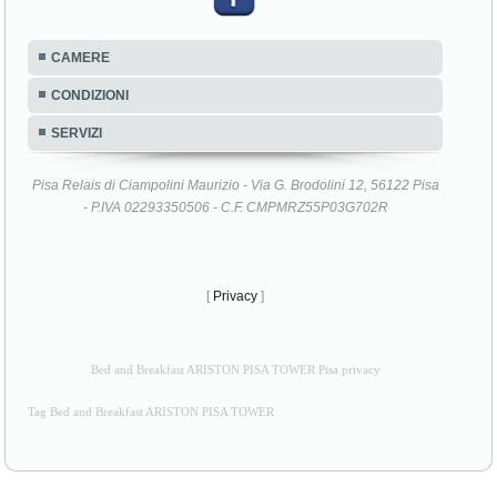
CAMERE
CONDIZIONI
SERVIZI
Pisa Relais di Ciampolini Maurizio - Via G. Brodolini 12, 56122 Pisa
- P.IVA 02293350506 - C.F. CMPMRZ55P03G702R
[
Privacy
]
Bed and Breakfast ARISTON PISA TOWER Pisa privacy
Tag Bed and Breakfast ARISTON PISA TOWER