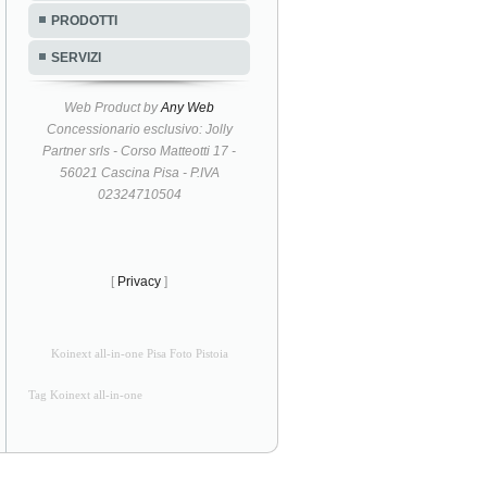
PRODOTTI
SERVIZI
Web Product by
Any Web
Concessionario esclusivo: Jolly
Partner srls - Corso Matteotti 17 -
56021 Cascina Pisa - P.IVA
02324710504
[
Privacy
]
Koinext all-in-one Pisa Foto Pistoia
Tag Koinext all-in-one