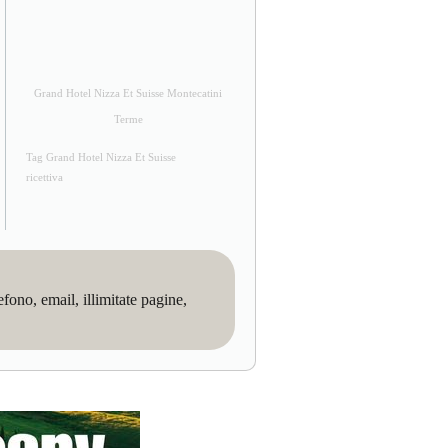
Grand Hotel Nizza Et Suisse Montecatini
Terme
Tag Grand Hotel Nizza Et Suisse
ricettiva
no, email, illimitate pagine,