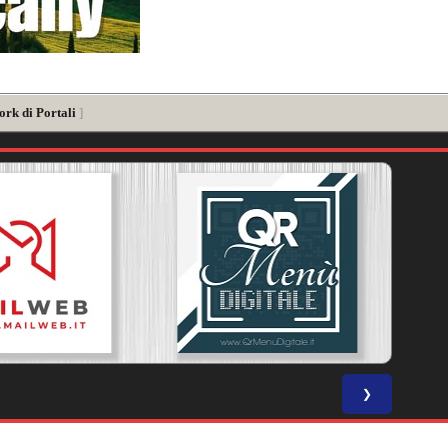
ork di Portali
]
❯