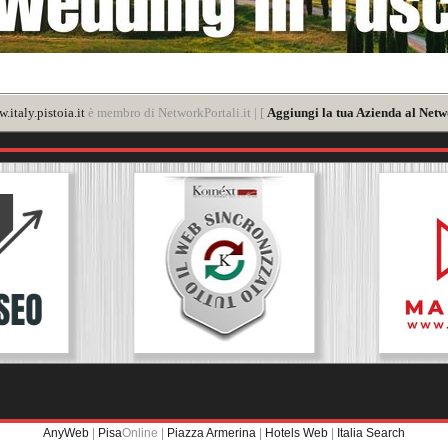
.italy.pistoia.it
è membro di NetworkPortali.it | [
Aggiungi la tua Azienda al Netw
AnyWeb
|
Pisa
Online |
Piazza Armerina
|
Hotels Web
|
Italia Search