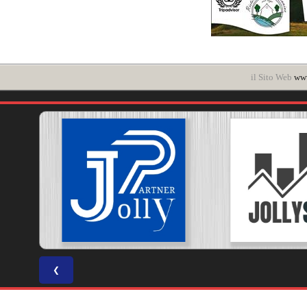
il Sito Web
www
❮